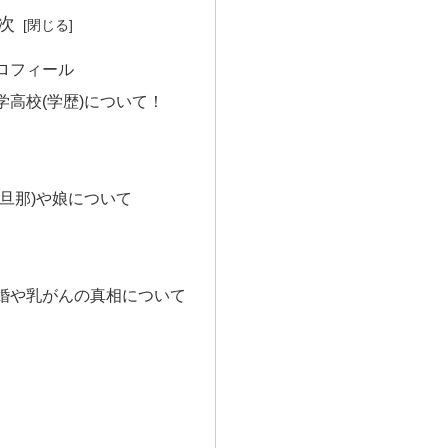
次
ロフィール
学高校(学歴)について！
旦那)や娘について
婚や乳がんの真相について