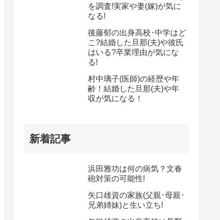
を調査!実家や妻(嫁)が気に
なる!
後藤郁の出身高校･中学はど
こ?結婚した旦那(夫)や彼氏
はいる?卒業理由が気にな
る!
村中璃子(医師)の経歴や年
齢！結婚した旦那(夫)や年
収が気になる！
新着記事
浜田雅功は何の病気？文春
砲対策の可能性!
矢口雄資の家族(父親･母親･
兄弟姉妹)と生い立ち!