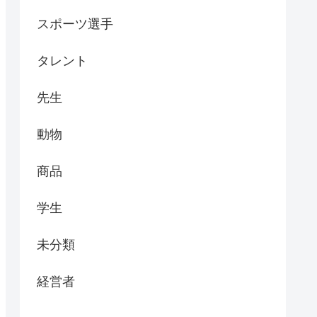
スポーツ選手
タレント
先生
動物
商品
学生
未分類
経営者