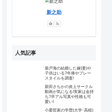
新之助
人気記事
柴戸海の結婚した嫁(妻)や
子供はいる?年俸やプレー
スタイルを調査!
新田さちかの炎上サークル
動画が気になる!実家は金持
ち?卒アル写真や性格も可
愛い!
小栗哲家の学歴(大学･高校)