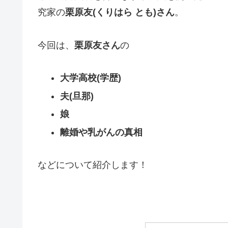
究家の
栗原友(くりはら とも)さん
。
今回は、
栗原友さん
の
大学高校(学歴)
夫(旦那)
娘
離婚や乳がんの真相
などについて紹介します！