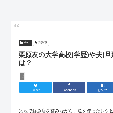
先生
料理家
栗原友の大学高校(学歴)や夫(
は？
先生
Twitter
Facebook
はてブ
築地で鮮魚店を営みながら、魚を使ったレシ