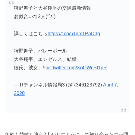
狩野舞子と大谷翔平の交際最新情報
お似合いな2人(*´з`)
詳しくはこちら
https://t.co/51nm1PaD3g
狩野舞子、バレーボール
大谷翔平、エンゼルス、結婚
彼氏、彼女、5
pic.twitter.com/XoOWcSf1pR
— Rチャンネル情報局3 (@R346123792)
April 7,
2020
年齢も競技も違う2人がどのようにして知り合ったのか調