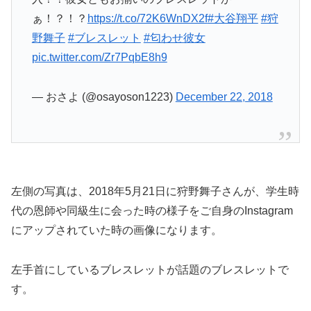
ぁ！？！？
https://t.co/72K6WnDX2f
#大谷翔平
#狩
野舞子
#ブレスレット
#匂わせ彼女
pic.twitter.com/Zr7PqbE8h9
— おさよ (@osayoson1223)
December 22, 2018
左側の写真は、2018年5月21日に狩野舞子さんが、学生時
代の恩師や同級生に会った時の様子をご自身のInstagram
にアップされていた時の画像になります。
左手首にしているブレスレットが話題のブレスレットで
す。