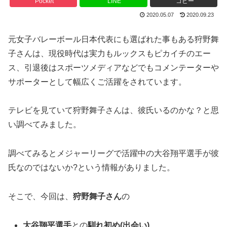
Pocket
LINE
コピー
2020.05.07
2020.09.23
元女子バレーボール日本代表にも選ばれた事もある狩野舞
子さんは、現役時代は実力もルックスもピカイチのエー
ス、引退後はスポーツメディアなどでもコメンテーターや
サポーターとして幅広くご活躍をされています。
テレビを見ていて狩野舞子さんは、彼氏いるのかな？と思
い調べてみました。
調べてみるとメジャーリーグで活躍中の大谷翔平選手が彼
氏なのではないか?という情報がありました。
そこで、今回は、
狩野舞子さん
の
大谷翔平選手
との
馴れ初め(出会い)