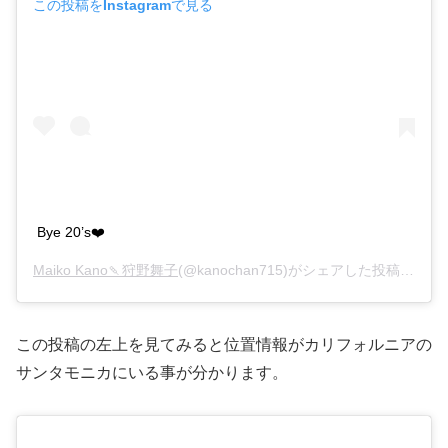
この投稿をInstagramで見る
Bye 20’s❤️
Maiko Kano🍡狩野舞子
(@kanochan715)がシェアした投稿 –
201
この投稿の左上を見てみると位置情報がカリフォルニアの
サンタモニカにいる事が分かります。