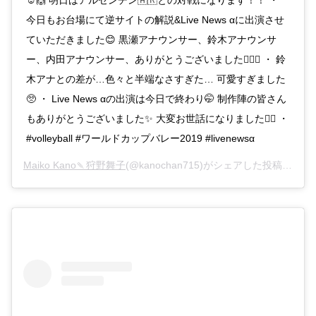
☺️🙌 明日はアルゼンチン🇦🇷との対戦になります！！ ・
今日もお台場にて逆サイトの解説&Live News αに出演させ
ていただきました😊 黒瀬アナウンサー、鈴木アナウンサ
ー、内田アナウンサー、ありがとうございました🙇‍♀️✨ ・ 鈴
木アナとの差が…色々と半端なさすぎた… 可愛すぎました
🥺 ・ Live News αの出演は今日で終わり🤭 制作陣の皆さん
もありがとうございました✨ 大変お世話になりました🙇‍♀️ ・
#volleyball #ワールドカップバレー2019 #livenewsα
Maiko Kano🍡狩野舞子
(@kanochan715)がシェアした投稿 –
201