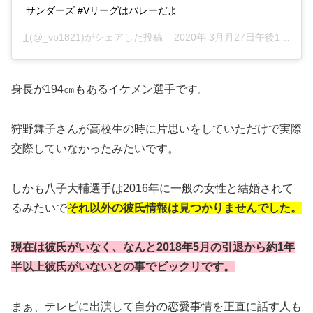
サンダーズ #Vリーグはバレーだよ
T
(@_vb1821)がシェアした投稿 –
2020年 3月月27日午後11時12分PDT
身長が194㎝もあるイケメン選手です。
狩野舞子さんが高校生の時に片思いをしていただけで実際
交際していなかったみたいです。
しかも八子大輔選手は2016年に一般の女性と結婚されて
るみたいで
それ以外の彼氏情報は見つかりませんでした。
現在は彼氏がいなく、なんと2018年5月の引退から約1年
半以上彼氏がいないとの事でビックリです。
まぁ、テレビに出演して自分の恋愛事情を正直に話す人も