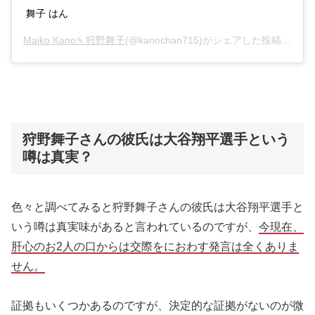
舞子 はん
Maiko Kano🍡狩野舞子
(@kanochan715)がシェアした投稿 –
201
狩野舞子さんの彼氏は大谷翔平選手という
噂は真実？
色々と調べてみると狩野舞子さんの彼氏は大谷翔平選手と
いう噂は真実味があると言われているのですが、
今現在、
肝心のお2人の口からは交際をにおわす発言は全くありま
せん。
証拠もいくつかあるのですが、決定的な証拠がないのが微