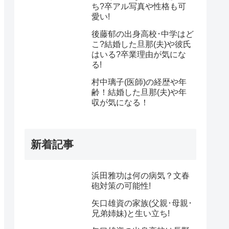
ち?卒アル写真や性格も可
愛い!
後藤郁の出身高校･中学はど
こ?結婚した旦那(夫)や彼氏
はいる?卒業理由が気にな
る!
村中璃子(医師)の経歴や年
齢！結婚した旦那(夫)や年
収が気になる！
新着記事
浜田雅功は何の病気？文春
砲対策の可能性!
矢口雄資の家族(父親･母親･
兄弟姉妹)と生い立ち!