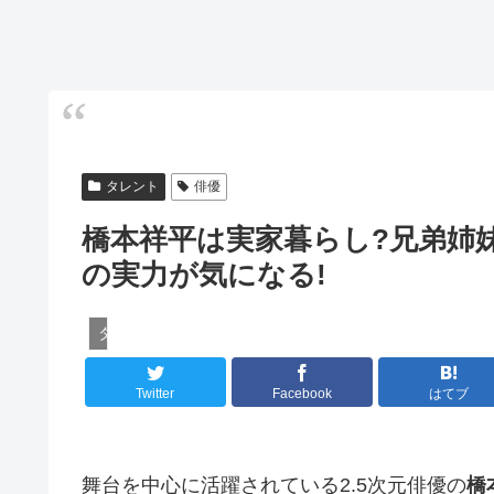
タレント
俳優
橋本祥平は実家暮らし?兄弟姉
の実力が気になる!
タレント
Twitter
Facebook
はてブ
舞台を中心に活躍されている2.5次元俳優の
橋