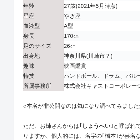
年齢
27歳(2021年5月時点)
星座
やぎ座
血液型
A型
身長
170㎝
足のサイズ
26㎝
出身地
神奈川県(川崎市？)
趣味
映画鑑賞
特技
ハンドボール、ドラム、バル
所属事務所
株式会社キャストコーポレー
○本名が非公開なのは気になり調べてみました
ただ、お姉さんからは
｢しょうへい｣
と呼ばれ
りますが、個人的には、名字の｢橋本｣が芸名