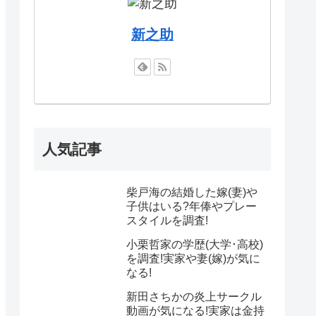
新之助
人気記事
柴戸海の結婚した嫁(妻)や
子供はいる?年俸やプレー
スタイルを調査!
小栗哲家の学歴(大学･高校)
を調査!実家や妻(嫁)が気に
なる!
新田さちかの炎上サークル
動画が気になる!実家は金持