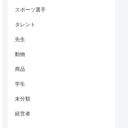
スポーツ選手
タレント
先生
動物
商品
学生
未分類
経営者