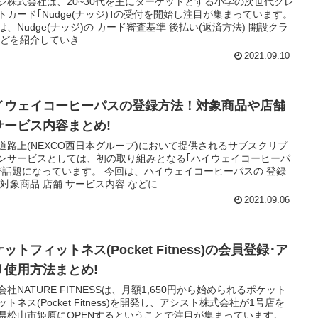
ジ株式会社は、20~30代を主にターゲットとする小学の次世代クレ
トカード｢Nudge(ナッジ)｣の受付を開始し注目が集まっています。
は、Nudge(ナッジ)の カード審査基準 後払い(返済方法) 開設クラ
などを紹介していき...
2021.09.10
イウェイコーヒーパスの登録方法！対象商品や店舗
サービス内容まとめ!
道路上(NEXCO西日本グループ)において提供されるサブスクリプ
ンサービスとしては、初の取り組みとなる｢ハイウェイコーヒーパ
が話題になっています。 今回は、ハイウェイコーヒーパスの 登録
 対象商品 店舗 サービス内容 などに...
2021.09.06
ットフィットネス(Pocket Fitness)の会員登録･ア
リ使用方法まとめ!
会社NATURE FITNESSは、月額1,650円から始められるポケット
ットネス(Pocket Fitness)を開発し、アシスト株式会社が1号店を
県松山市姫原にOPENするということで注目が集まっています。