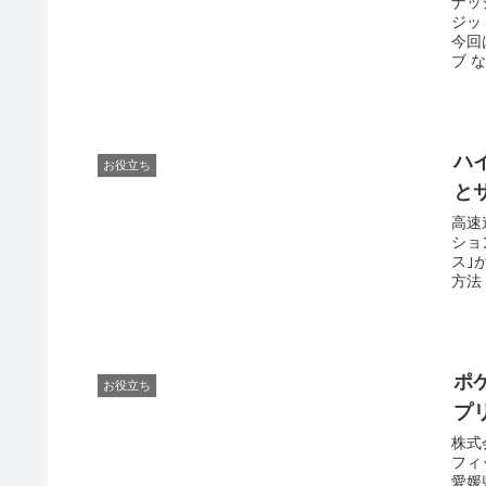
ナッ
ジッ
今回
ブ 
ハ
お役立ち
と
高速
ショ
ス｣
方法
ポケ
お役立ち
プ
株式
フィ
愛媛