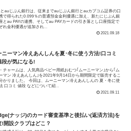
DIとauじぶん銀行は、従来までauじぶん銀行とauカブコム証券の口
携で得られた0.099％の普通預金金利優遇に加え、新たにじぶん銀
座とau PAYの連携、そしてau PAYカードの引き落とし口座指定で
ぞれ金利優遇が追加され...
2021.09.18
ーニーマン冷えあんしんを夏･冬に使う方法!口コミ
値段が気になる!
・チャームは、人気商品ベビー用紙おむつ｢ムーニーマン｣から｢ム
ーマン 冷えあんしん｣を2021年9月14日から期間限定で販売するこ
分かりました。 今回は、ムーニーマン冷えあんしんの 夏・冬に使
法 口コミ 値段 などについて紹...
2021.09.11
udge(ナッジ)のカード審査基準と後払い(返済方法)を
査!開設クラブはどこ？