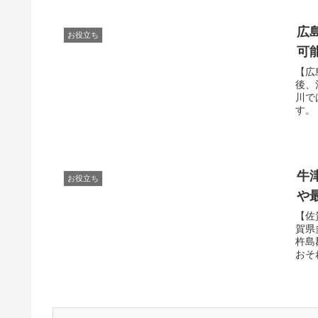
広
お役立ち
可
【広
後、
川で
す。
牛
お役立ち
や
【佐
賀県
杵島
おそ