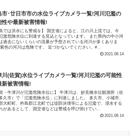
島市･廿日市市の水位ライブカメラ一覧!河川氾濫の
能性や最新被害情報!
島では洪水にも警戒を】 国交省によると、江の川上流では、今
氾濫危険水位に到達する見込となっています。 また県内の中小河
は過去にないくらいの流量が予想されている河川が多くありま
 紫色の河川は危険です。 近づかないでください。#...
2021.08.14
津川(佐賀)水位ライブカメラ一覧!河川氾濫の可能性
最新被害情報!
賀・牛津川が氾濫危険水位に】 牛津川は、妙見橋水位観測所（佐
多久市）で「氾濫危険水位」に到達しました。 多久市、小城市、
郡大町町、杵島郡江北町では堤防決壊等による氾濫で、浸水する
れがあるとして、国交省などは警戒を呼び掛けてい...
2021.08.14