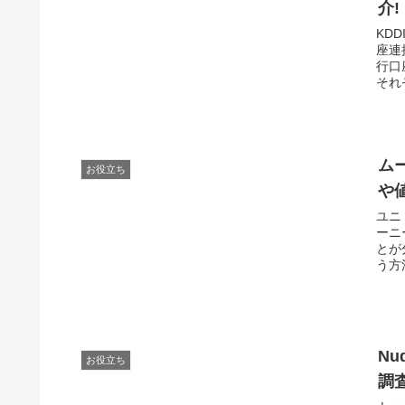
介!
KD
座連
行口
それ
ム
お役立ち
や
ユニ
ーニ
とが
う方
N
お役立ち
調