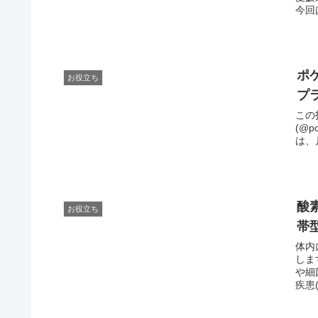
今回
ポケ
お役立ち
プ
この投
(@p
は、
酸
お役立ち
帯
体内
しま
や細
疾患