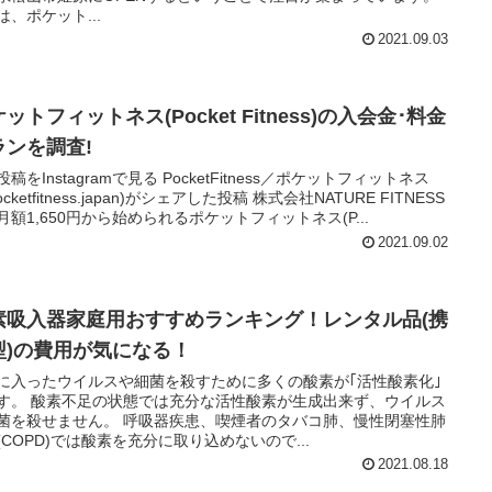
は、ポケット...
2021.09.03
ットフィットネス(Pocket Fitness)の入会金･料金
ランを調査!
稿をInstagramで見る PocketFitness／ポケットフィットネス
ocketfitness.japan)がシェアした投稿 株式会社NATURE FITNESS
月額1,650円から始められるポケットフィットネス(P...
2021.09.02
素吸入器家庭用おすすめランキング！レンタル品(携
型)の費用が気になる！
に入ったウイルスや細菌を殺すために多くの酸素が｢活性酸素化｣
す。 酸素不足の状態では充分な活性酸素が生成出来ず、ウイルス
菌を殺せません。 呼吸器疾患、喫煙者のタバコ肺、慢性閉塞性肺
(COPD)では酸素を充分に取り込めないので...
2021.08.18