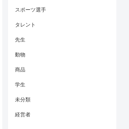
スポーツ選手
タレント
先生
動物
商品
学生
未分類
経営者