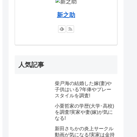
新之助
人気記事
柴戸海の結婚した嫁(妻)や
子供はいる?年俸やプレー
スタイルを調査!
小栗哲家の学歴(大学･高校)
を調査!実家や妻(嫁)が気に
なる!
新田さちかの炎上サークル
動画が気になる!実家は金持