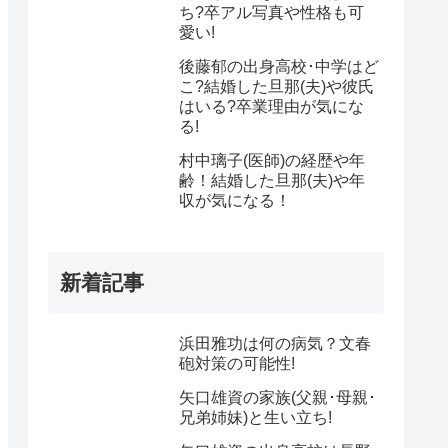
ち?卒アル写真や性格も可
愛い!
後藤郁の出身高校･中学はど
こ?結婚した旦那(夫)や彼氏
はいる?卒業理由が気にな
る!
村中璃子(医師)の経歴や年
齢！結婚した旦那(夫)や年
収が気になる！
新着記事
浜田雅功は何の病気？文春
砲対策の可能性!
矢口雄資の家族(父親･母親･
兄弟姉妹)と生い立ち!