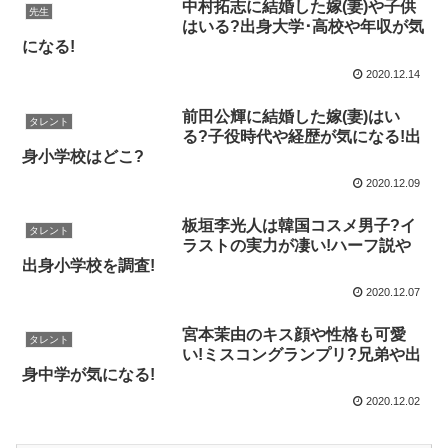
中村拓志に結婚した嫁(妻)や子供
先生
はいる?出身大学･高校や年収が気
になる!
2020.12.14
前田公輝に結婚した嫁(妻)はい
タレント
る?子役時代や経歴が気になる!出
身小学校はどこ?
2020.12.09
板垣李光人は韓国コスメ男子?イ
タレント
ラストの実力が凄い!ハーフ説や
出身小学校を調査!
2020.12.07
宮本茉由のキス顔や性格も可愛
タレント
い!ミスコングランプリ?兄弟や出
身中学が気になる!
2020.12.02