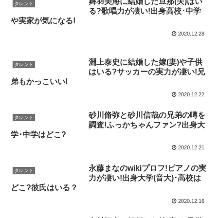
舞羽美海に結婚した旦那(夫)はい
タレント
る?歌唱力が凄い!出身高校･中学
や実家が気になる!
2020.12.28
淵上泰史に結婚した嫁(妻)や子供
タレント
はいる?サッカーの実力が凄い!兄
弟もかっこいい!
2020.12.22
砂川脩弥と砂川信哉の兄弟の噂を
タレント
調査!ふっかちゃんファン?出身大
学･中学はどこ?
2020.12.21
永藤まなのwikiプロフ!ピアノの実
タレント
力が凄い!出身大学(音大)･高校は
どこ?彼氏はいる？
2020.12.16