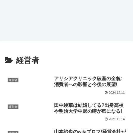
経営者
アリシアクリニック破産の全貌:
経営者
消費者への影響と今後の展望!
2024.12.11
田中綾華は結婚してる?出身高校
経営者
や明治大学中退の噂が気になる!
2021.12.14
山本紗也のwikiプロフ!経営会社が